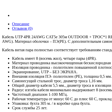
Описание
Отзывов (0)
Кабель UTP 4PR 24AWG CAT5e 305м OUTDOOR + ТРОС*1 REXANT
AWG). Материал оболочки – ПЭ(PE). С дополнительным самоне
Кабель витая пара полностью соответствует требованиям станд
Кабель имеет 8 (восемь жил), четыре пары (4PR).
Материал проводника высокоочищенная бескислородная м
Изоляция проводника - полиэтилен повышенной плотност
Экранирование, UTP – БЕЗ ЭКРАНА.
Внешняя изоляция ПЭ- полиэтилен (PE), толщина 0,5 мм.
Самонесущий стальной трос, диаметр троса 1,16 мм.
Общий диаметр кабеля 5,5 мм., диаметр троса в изоляции
Радиус изгиба кабеля минимально выдерживает 8 (восемь
Частотный диапазон 1-100 МГц.
Рабочая температура от минус 60 С до плюс 60 C, прокл
Упаковка: бухта 305 м. / в коробке одна бухта.
Срок службы 25 лет.