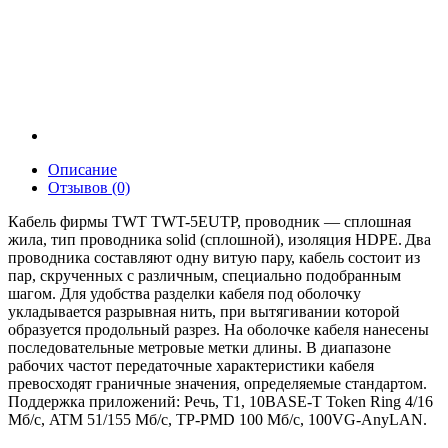
Описание
Отзывов (0)
Кабель фирмы TWT TWT-5EUTP, проводник — сплошная
жила, тип проводника solid (сплошной), изоляция HDPE. Два
проводника составляют одну витую пару, кабель состоит из
пар, скрученных с различным, специально подобранным
шагом. Для удобства разделки кабеля под оболочку
укладывается разрывная нить, при вытягивании которой
образуется продольный разрез. На оболочке кабеля нанесены
последовательные метровые метки длины. В диапазоне
рабочих частот передаточные характеристики кабеля
превосходят граничные значения, определяемые стандартом.
Поддержка приложений: Речь, Т1, 10BASE-T Token Ring 4/16
Мб/с, ATM 51/155 Мб/с, TP-PMD 100 Мб/с, 100VG-AnyLAN.