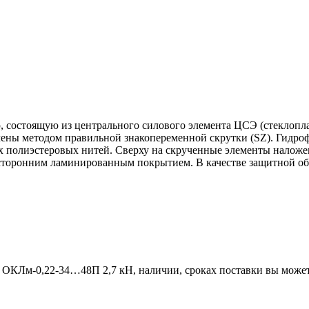
 состоящую из центрального силового элемента ЦСЭ (стеклопла
чены методом правильной знакопеременной скрутки (SZ). Гидр
х полиэстеровых нитей. Сверху на скрученные элементы налож
хсторонним ламинированным покрытием. В качестве защитной об
ОКЛм-0,22-34…48П 2,7 кН, наличии, сроках поставки вы может