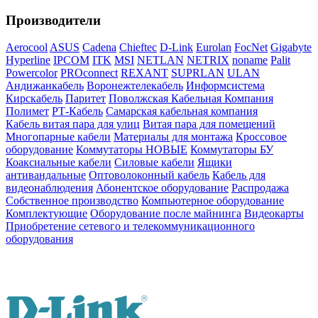
Производители
Aerocool
ASUS
Cadena
Chieftec
D-Link
Eurolan
FocNet
Gigabyte
Hyperline
IPCOM
ITK
MSI
NETLAN
NETRIX
noname
Palit
Powercolor
PROconnect
REXANT
SUPRLAN
ULAN
Андижанкабель
Воронежтелекабель
Информсистема
Кирскабель
Паритет
Поволжская Кабельная Компания
Полимет
РТ-Кабель
Самарская кабельная компания
Кабель витая пара для улиц
Витая пара для помещений
Многопарные кабели
Материалы для монтажа
Кроссовое
оборудование
Коммутаторы НОВЫЕ
Коммутаторы БУ
Коаксиальные кабели
Силовые кабели
Ящики
антивандальные
Оптоволоконный кабель
Кабель для
видеонаблюдения
Абонентское оборудование
Распродажа
Собственное производство
Компьютерное оборудование
Комплектующие
Оборудование после майнинга
Видеокарты
Приобретение сетевого и телекоммуникационного
оборудования