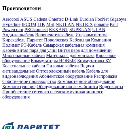
Производители
Aerocool
ASUS
Cadena
Chieftec
D-Link
Eurolan
FocNet
Gigabyte
Hyperline
IPCOM
ITK
MSI
NETLAN
NETRIX
noname
Palit
Powercolor
PROconnect
REXANT
SUPRLAN
ULAN
Андижанкабель
Воронежтелекабель
Информсистема
Кирскабель
Паритет
Поволжская Кабельная Компания
Полимет
РТ-Кабель
Самарская кабельная компания
Кабель витая пара для улиц
Витая пара для помещений
Многопарные кабели
Материалы для монтажа
Кроссовое
оборудование
Коммутаторы НОВЫЕ
Коммутаторы БУ
Коаксиальные кабели
Силовые кабели
Ящики
антивандальные
Оптоволоконный кабель
Кабель для
видеонаблюдения
Абонентское оборудование
Распродажа
Собственное производство
Компьютерное оборудование
Комплектующие
Оборудование после майнинга
Видеокарты
Приобретение сетевого и телекоммуникационного
оборудования