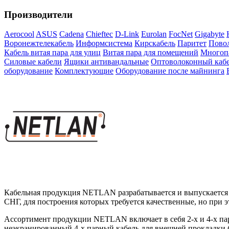
Производители
Aerocool
ASUS
Cadena
Chieftec
D-Link
Eurolan
FocNet
Gigabyte
Воронежтелекабель
Информсистема
Кирскабель
Паритет
Повол
Кабель витая пара для улиц
Витая пара для помещений
Многоп
Силовые кабели
Ящики антивандальные
Оптоволоконный каб
оборудование
Комплектующие
Оборудование после майнинга
Кабельная продукция NETLAN разрабатывается и выпускается с
СНГ, для построения которых требуется качественные, но при
Ассортимент продукции NETLAN включает в себя 2-х и 4-х пар
неэкранированный 4-х парный кабель для внешней прокладки (о