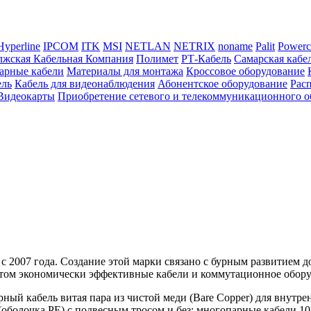
Hyperline
IPCOM
ITK
MSI
NETLAN
NETRIX
noname
Palit
Powerc
жская Кабельная Компания
Полимет
РТ-Кабель
Самарская кабе
арные кабели
Материалы для монтажа
Кроссовое оборудование
ель
Кабель для видеонаблюдения
Абонентское оборудование
Рас
Видеокарты
Приобретение сетевого и телекоммуникационного о
 2007 года. Создание этой марки связано с бурным развитием д
 этом экономически эффективные кабели и коммутационное обору
ный кабель витая пара из чистой меди (Bare Copper) для внутр
болочка PE) с подвесным тросом и без; многопарные кабели 10,