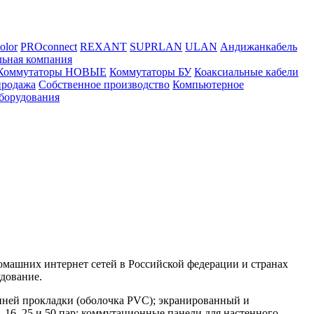
olor
PROconnect
REXANT
SUPRLAN
ULAN
Андижанкабель
льная компания
Коммутаторы НОВЫЕ
Коммутаторы БУ
Коаксиальные кабели
продажа
Собственное производство
Компьютерное
борудования
омашних интернет сетей в Российской федерации и странах
дование.
енней прокладки (оболочка PVC); экранированный и
 16, 25 и 50 пар; коммутационные панели для настенного