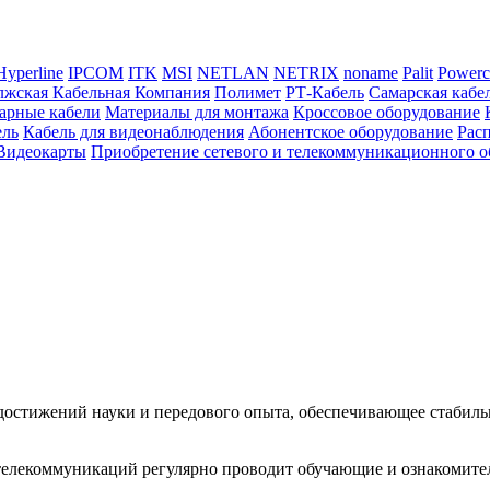
Hyperline
IPCOM
ITK
MSI
NETLAN
NETRIX
noname
Palit
Powerc
жская Кабельная Компания
Полимет
РТ-Кабель
Самарская кабе
арные кабели
Материалы для монтажа
Кроссовое оборудование
ель
Кабель для видеонаблюдения
Абонентское оборудование
Рас
Видеокарты
Приобретение сетевого и телекоммуникационного о
ия достижений науки и передового опыта, обеспечивающее стаб
 телекоммуникаций регулярно проводит обучающие и ознакомит