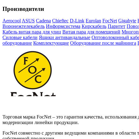
Производители
Aerocool
ASUS
Cadena
Chieftec
D-Link
Eurolan
FocNet
Gigabyte
Воронежтелекабель
Информсистема
Кирскабель
Паритет
Повол
Кабель витая пара для улиц
Витая пара для помещений
Многоп
Силовые кабели
Ящики антивандальные
Оптоволоконный каб
оборудование
Комплектующие
Оборудование после майнинга
Торговая марка FocNet – это гарантия качества, использован
модернизации линейки продукции.
FocNet совместно с другими ведущими компаниями в области
собственной продукции.