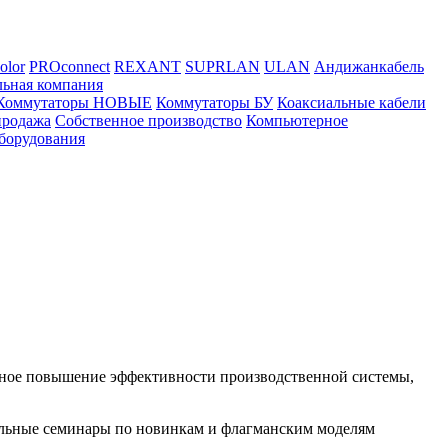
olor
PROconnect
REXANT
SUPRLAN
ULAN
Андижанкабель
льная компания
Коммутаторы НОВЫЕ
Коммутаторы БУ
Коаксиальные кабели
продажа
Собственное производство
Компьютерное
борудования
ильное повышение эффективности производственной системы,
ельные семинары по новинкам и флагманским моделям